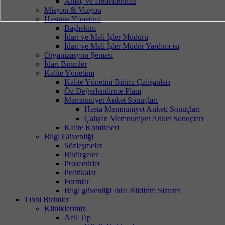
Amaç ve Hedeflerimiz
Misyon & Vizyon
Hastane Yönetimi
Başhekim
İdari ve Mali İşler Müdürü
İdari ve Mali İşler Müdür Yardımcısı
Organizasyon Şeması
İdari Birimler
Kalite Yönetimi
Kalite Yönetim Birimi Çalışanları
Öz Değerlendirme Planı
Memnuniyet Anket Sonuçları
Hasta Memnuniyet Anketi Sonuçları
Çalışan Memnuniyet Anket Sonuçları
Kalite Komiteleri
Bilgi Güvenliği
Sözleşmeler
Bildirgeler
Prosedürler
Politikalar
Formlar
Bilgi güvenliği İhlal Bildirim Sistemi
Tıbbi Birimler
Kliniklerimiz
Acil Tıp