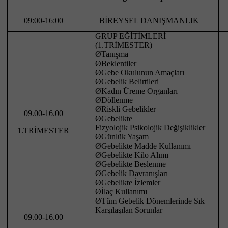
09:00-16:00
BİREYSEL DANIŞMANLIK
GRUP EĞİTİMLERİ
(1.TRİMESTER)
Ø
Tanışma
Ø
Beklentiler
Ø
Gebe Okulunun Amaçları
Ø
Gebelik Belirtileri
Ø
Kadın Üreme Organları
Ø
Döllenme
Ø
Riskli Gebelikler
09.00-16.00
Ø
Gebelikte
Fizyolojik Psikolojik Değişiklikler
1.TRİMESTER
Ø
Günlük Yaşam
Ø
Gebelikte Madde Kullanımı
Ø
Gebelikte Kilo Alımı
Ø
Gebelikte Beslenme
Ø
Gebelik Davranışları
Ø
Gebelikte İzlemler
Ø
İlaç Kullanımı
Ø
Tüm Gebelik Dönemlerinde Sık
Karşılaşılan Sorunlar
09.00-16.00