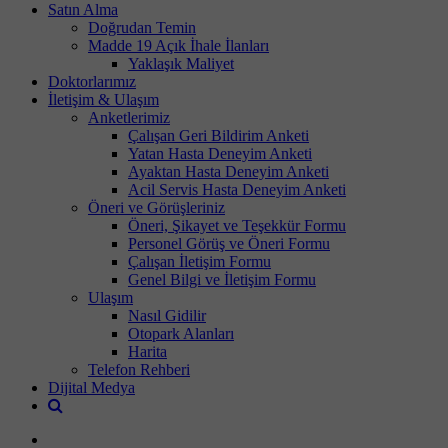
Satın Alma
Doğrudan Temin
Madde 19 Açık İhale İlanları
Yaklaşık Maliyet
Doktorlarımız
İletişim & Ulaşım
Anketlerimiz
Çalışan Geri Bildirim Anketi
Yatan Hasta Deneyim Anketi
Ayaktan Hasta Deneyim Anketi
Acil Servis Hasta Deneyim Anketi
Öneri ve Görüşleriniz
Öneri, Şikayet ve Teşekkür Formu
Personel Görüş ve Öneri Formu
Çalışan İletişim Formu
Genel Bilgi ve İletişim Formu
Ulaşım
Nasıl Gidilir
Otopark Alanları
Harita
Telefon Rehberi
Dijital Medya