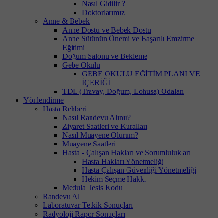
Nasıl Gidilir ?
Doktorlarımız
Anne & Bebek
Anne Dostu ve Bebek Dostu
Anne Sütünün Önemi ve Başarılı Emzirme
Eğitimi
Doğum Salonu ve Bekleme
Gebe Okulu
GEBE OKULU EĞİTİM PLANI VE
İÇERİĞİ
TDL (Travay, Doğum, Lohusa) Odaları
Yönlendirme
Hasta Rehberi
Nasıl Randevu Alınır?
Ziyaret Saatleri ve Kuralları
Nasıl Muayene Olurum?
Muayene Saatleri
Hasta - Çalışan Hakları ve Sorumlulukları
Hasta Hakları Yönetmeliği
Hasta Çalışan Güvenliği Yönetmeliği
Hekim Seçme Hakkı
Medula Tesis Kodu
Randevu Al
Laboratuvar Tetkik Sonuçları
Radyoloji Rapor Sonuçları