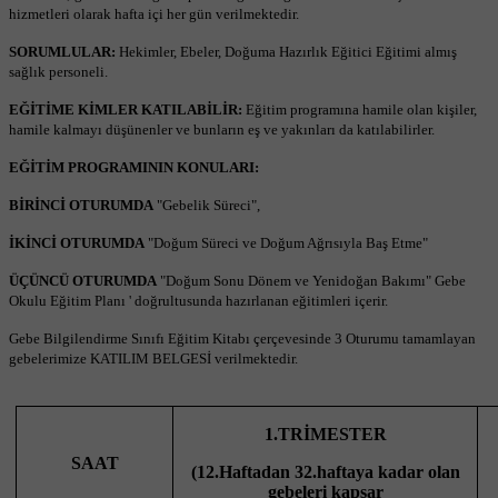
hizmetleri olarak hafta içi her gün verilmektedir
.
SORUMLULAR:
Hekimler, Ebeler, Doğuma Hazırlık Eğitici Eğitimi almış
sağlık personeli
.
EĞİTİME KİMLER KATILABİLİR:
Eğitim programına hamile olan kişiler,
hamile kalmayı düşünenler ve bunların eş ve yakınları da katılabilirler.
EĞİTİM PROGRAMININ KONULARI:
BİRİNCİ OTURUMDA
"Gebelik Süreci",
İKİNCİ OTURUMDA
"Doğum Süreci ve Doğum Ağrısıyla Baş Etme"
ÜÇÜNCÜ OTURUMDA
"Doğum Sonu Dönem ve Yenidoğan Bakımı" Gebe
Okulu Eğitim Planı ' doğrultusunda hazırlanan eğitimleri içerir.
Gebe Bilgilendirme Sınıfı Eğitim Kitabı çerçevesinde 3 Oturumu tamamlayan
gebelerimize KATILIM BELGESİ verilmektedir.
1.TRİMESTER
SAAT
(12.Haftadan 32.haftaya kadar olan
gebeleri kapsar