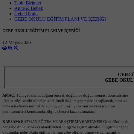
Tıbbi Birimler
Anne & Bebek
Gebe Okulu
GEBE OKULU EĞİTİM PLANI VE İÇERİĞİ
GEBE OKULU EĞİTİM PLANI VE İÇERİĞİ
12 Mayıs 2026
GERCÜ
GEBE OKULU
AMAÇ:
Tüm gebelerin, doğum öncesi, doğum ve doğum sonrası dönemlerine
ilişkin bilgi sahibi olmaları ve bilinçli doğum yapmalarını sağlamak, anne ve
baba adaylarına normal doğum eylemi, ağrı yönetimi ve yeni rollerini
benimsemeleri konusunda bilgi ve beceri kazandırmaktır.
KAPSAM:
BATMAN EĞİTİM VE ARAŞTIRMA HASTANESİ Gebe Okulunda
her gebe Annelik hakkı olarak yeterli bilgi ve eğitim almalıdır. Eğitimler gebe
okulunda; gebe okulu eğitim planına göre bilgilendirme ve danışmanlık