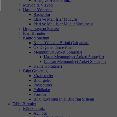
Amaç ve Hedeflerimiz
Misyon & Vizyon
Hastane Yönetimi
Başhekim
İdari ve Mali İşler Müdürü
İdari ve Mali İşler Müdür Yardımcısı
Organizasyon Şeması
İdari Birimler
Kalite Yönetimi
Kalite Yönetim Birimi Çalışanları
Öz Değerlendirme Planı
Memnuniyet Anket Sonuçları
Hasta Memnuniyet Anketi Sonuçları
Çalışan Memnuniyet Anket Sonuçları
Kalite Komiteleri
Bilgi Güvenliği
Sözleşmeler
Bildirgeler
Prosedürler
Politikalar
Formlar
Bilgi güvenliği İhlal Bildirim Sistemi
Tıbbi Birimler
Kliniklerimiz
Acil Tıp