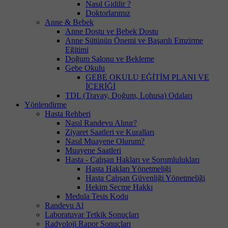
Nasıl Gidilir ?
Doktorlarımız
Anne & Bebek
Anne Dostu ve Bebek Dostu
Anne Sütünün Önemi ve Başarılı Emzirme
Eğitimi
Doğum Salonu ve Bekleme
Gebe Okulu
GEBE OKULU EĞİTİM PLANI VE
İÇERİĞİ
TDL (Travay, Doğum, Lohusa) Odaları
Yönlendirme
Hasta Rehberi
Nasıl Randevu Alınır?
Ziyaret Saatleri ve Kuralları
Nasıl Muayene Olurum?
Muayene Saatleri
Hasta - Çalışan Hakları ve Sorumlulukları
Hasta Hakları Yönetmeliği
Hasta Çalışan Güvenliği Yönetmeliği
Hekim Seçme Hakkı
Medula Tesis Kodu
Randevu Al
Laboratuvar Tetkik Sonuçları
Radyoloji Rapor Sonuçları