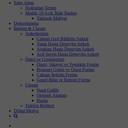
Satın Alma
Doğrudan Temin
Madde 19 Açık İhale İlanları
Yaklaşık Maliyet
Doktorlarımız
İletişim & Ulaşım
Anketlerimiz
Çalışan Geri Bildirim Anketi
Yatan Hasta Deneyim Anketi
Ayaktan Hasta Deneyim Anketi
Acil Servis Hasta Deneyim Anketi
Öneri ve Görüşleriniz
Öneri, Şikayet ve Teşekkür Formu
Personel Görüş ve Öneri Formu
Çalışan İletişim Formu
Genel Bilgi ve İletişim Formu
Ulaşım
Nasıl Gidilir
Otopark Alanları
Harita
Telefon Rehberi
Dijital Medya