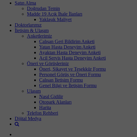
Satın Alma
Doğrudan Temin
Madde 19 Açık İhale İlanları
Yaklaşık Maliyet
Doktorlarımız
İletişim & Ulaşım
Anketlerimiz
Çalışan Geri Bildirim Anketi
Yatan Hasta Deneyim Anketi
Ayaktan Hasta Deneyim Anketi
Acil Servis Hasta Deneyim Anketi
Öneri ve Görüşleriniz
Öneri, Şikayet ve Teşekkür Formu
Personel Görüş ve Öneri Formu
Çalışan İletişim Formu
Genel Bilgi ve İletişim Formu
Ulaşım
Nasıl Gidilir
Otopark Alanları
Harita
Telefon Rehberi
Dijital Medya