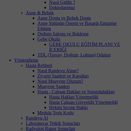
Nasıl Gidilir ?
Doktorlarımız
Anne & Bebek
Anne Dostu ve Bebek Dostu
Anne Sütünün Önemi ve Başarılı Emzirme
Eğitimi
Doğum Salonu ve Bekleme
Gebe Okulu
GEBE OKULU EĞİTİM PLANI VE
İÇERİĞİ
TDL (Travay, Doğum, Lohusa) Odaları
Yönlendirme
Hasta Rehberi
Nasıl Randevu Alınır?
Ziyaret Saatleri ve Kuralları
Nasıl Muayene Olurum?
Muayene Saatleri
Hasta - Çalışan Hakları ve Sorumlulukları
Hasta Hakları Yönetmeliği
Hasta Çalışan Güvenliği Yönetmeliği
Hekim Seçme Hakkı
Medula Tesis Kodu
Randevu Al
Laboratuvar Tetkik Sonuçları
Radyoloji Rapor Sonuçları