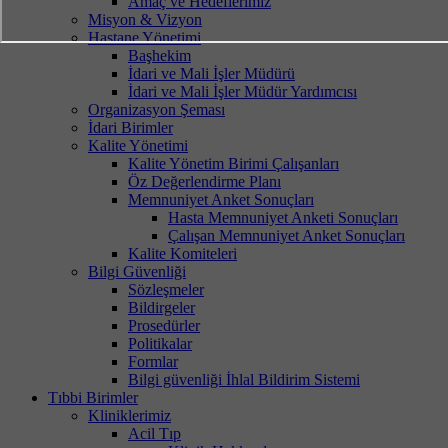
Amaç ve Hedeflerimiz
Misyon & Vizyon
Hastane Yönetimi
Başhekim
İdari ve Mali İşler Müdürü
İdari ve Mali İşler Müdür Yardımcısı
Organizasyon Şeması
İdari Birimler
Kalite Yönetimi
Kalite Yönetim Birimi Çalışanları
Öz Değerlendirme Planı
Memnuniyet Anket Sonuçları
Hasta Memnuniyet Anketi Sonuçları
Çalışan Memnuniyet Anket Sonuçları
Kalite Komiteleri
Bilgi Güvenliği
Sözleşmeler
Bildirgeler
Prosedürler
Politikalar
Formlar
Bilgi güvenliği İhlal Bildirim Sistemi
Tıbbi Birimler
Kliniklerimiz
Acil Tıp