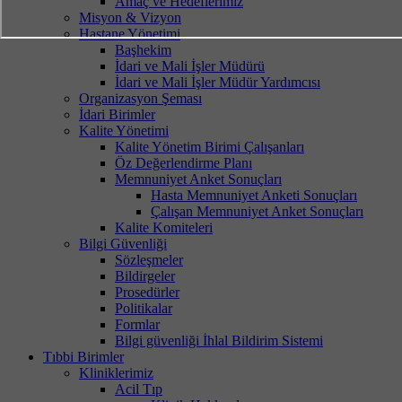
Amaç ve Hedeflerimiz
Misyon & Vizyon
Hastane Yönetimi
Başhekim
İdari ve Mali İşler Müdürü
İdari ve Mali İşler Müdür Yardımcısı
Organizasyon Şeması
İdari Birimler
Kalite Yönetimi
Kalite Yönetim Birimi Çalışanları
Öz Değerlendirme Planı
Memnuniyet Anket Sonuçları
Hasta Memnuniyet Anketi Sonuçları
Çalışan Memnuniyet Anket Sonuçları
Kalite Komiteleri
Bilgi Güvenliği
Sözleşmeler
Bildirgeler
Prosedürler
Politikalar
Formlar
Bilgi güvenliği İhlal Bildirim Sistemi
Tıbbi Birimler
Kliniklerimiz
Acil Tıp