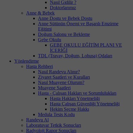
Nasıl Gidilir ?
Doktorlarımız
Anne & Bebek
Anne Dostu ve Bebek Dostu
Anne Sütünün Önemi ve Başarılı Emzirme
Eğitimi
Doğum Salonu ve Bekleme
Gebe Okulu
GEBE OKULU EĞİTİM PLANI VE
İÇERİĞİ
TDL (Travay, Doğum, Lohusa) Odaları
Yönlendirme
Hasta Rehberi
Nasıl Randevu Alınır?
Ziyaret Saatleri ve Kuralları
Nasıl Muayene Olurum?
Muayene Saatleri
Hasta - Çalışan Hakları ve Sorumlulukları
Hasta Hakları Yönetmeliği
Hasta Çalışan Güvenliği Yönetmeliği
Hekim Seçme Hakkı
Medula Tesis Kodu
Randevu Al
Laboratuvar Tetkik Sonuçları
Radyoloji Rapor Sonuçları