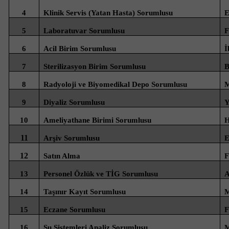
4
Klinik Servis (Yatan Hasta) Sorumlusu
E
5
Laboratuvar Sorumlusu
F
6
Acil Birim Sorumlusu
İ
7
Sterilizasyon Birim Sorumlusu
B
8
Radyoloji ve Biyomedikal Depo Sorumlusu
M
9
Diyaliz Sorumlusu
Y
10
Ameliyathane Birimi Sorumlusu
H
11
Arşiv Sorumlusu
E
12
Satın Alma
F
13
Personel Özlük ve TİG Sorumlusu
A
14
Taşınır Kayıt Sorumlusu
M
15
Eczane Sorumlusu
F
16
Su Sistemleri Analiz Sorumlusu