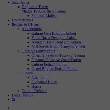
Satın Alma
Doğrudan Temin
Madde 19 Açık İhale İlanları
Yaklaşık Maliyet
Doktorlarımız
İletişim & Ulaşım
Anketlerimiz
Çalışan Geri Bildirim Anketi
Yatan Hasta Deneyim Anketi
Ayaktan Hasta Deneyim Anketi
Acil Servis Hasta Deneyim Anketi
Öneri ve Görüşleriniz
Öneri, Şikayet ve Teşekkür Formu
Personel Görüş ve Öneri Formu
Çalışan İletişim Formu
Genel Bilgi ve İletişim Formu
Ulaşım
Nasıl Gidilir
Otopark Alanları
Harita
Telefon Rehberi
Dijital Medya