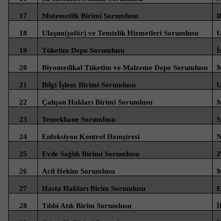
17
Mutemetlik Birimi Sorumlusu
R
18
Ulaşım(şoför) ve Temizlik Hizmetleri Sorumlusu
19
Tüketim Depo Sorumlusu
İ
20
Biyomedikal Tüketim ve Malzeme Depo Sorumlusu
M
21
Bilgi İşlem Birimi Sorumlusu
U
22
Çalışan Hakları Birimi Sorumlusu
23
Yemekhane Sorumlusu
S
24
Enfeksiyon Kontrol Hemşiresi
N
25
Evde Sağlık Birimi Sorumlusu
Z
26
Acil Hekim Sorumlusu
27
Hasta Hakları Birim Sorumlusu
E
28
Tıbbi Atık Birim Sorumlusu
İ