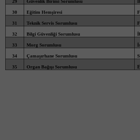
29
Güvenlik Birimi Sorumlusu
İ
30
Eğitim Hemşiresi
F
31
Teknik Servis Sorumlusu
F
32
Bilgi Güvenliği Sorumlusu
İ
33
Morg Sorumlusu
İ
34
Çamaşırhane Sorumlusu
S
E
35
Organ Bağışı Sorumlusu