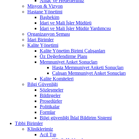
Amaç ve Hedeflerimiz
Misyon & Vizyon
Hastane Yönetimi
Başhekim
İdari ve Mali İşler Müdürü
İdari ve Mali İşler Müdür Yardımcısı
Organizasyon Şeması
İdari Birimler
Kalite Yönetimi
Kalite Yönetim Birimi Çalışanları
Öz Değerlendirme Planı
Memnuniyet Anket Sonuçları
Hasta Memnuniyet Anketi Sonuçları
Çalışan Memnuniyet Anket Sonuçları
Kalite Komiteleri
Bilgi Güvenliği
Sözleşmeler
Bildirgeler
Prosedürler
Politikalar
Formlar
Bilgi güvenliği İhlal Bildirim Sistemi
Tıbbi Birimler
Kliniklerimiz
Acil Tıp