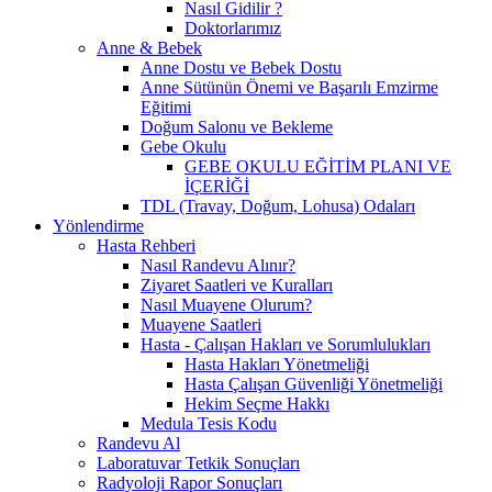
Nasıl Gidilir ?
Doktorlarımız
Anne & Bebek
Anne Dostu ve Bebek Dostu
Anne Sütünün Önemi ve Başarılı Emzirme
Eğitimi
Doğum Salonu ve Bekleme
Gebe Okulu
GEBE OKULU EĞİTİM PLANI VE
İÇERİĞİ
TDL (Travay, Doğum, Lohusa) Odaları
Yönlendirme
Hasta Rehberi
Nasıl Randevu Alınır?
Ziyaret Saatleri ve Kuralları
Nasıl Muayene Olurum?
Muayene Saatleri
Hasta - Çalışan Hakları ve Sorumlulukları
Hasta Hakları Yönetmeliği
Hasta Çalışan Güvenliği Yönetmeliği
Hekim Seçme Hakkı
Medula Tesis Kodu
Randevu Al
Laboratuvar Tetkik Sonuçları
Radyoloji Rapor Sonuçları