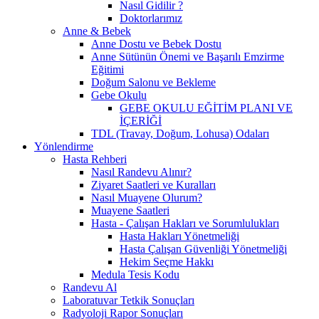
Nasıl Gidilir ?
Doktorlarımız
Anne & Bebek
Anne Dostu ve Bebek Dostu
Anne Sütünün Önemi ve Başarılı Emzirme
Eğitimi
Doğum Salonu ve Bekleme
Gebe Okulu
GEBE OKULU EĞİTİM PLANI VE
İÇERİĞİ
TDL (Travay, Doğum, Lohusa) Odaları
Yönlendirme
Hasta Rehberi
Nasıl Randevu Alınır?
Ziyaret Saatleri ve Kuralları
Nasıl Muayene Olurum?
Muayene Saatleri
Hasta - Çalışan Hakları ve Sorumlulukları
Hasta Hakları Yönetmeliği
Hasta Çalışan Güvenliği Yönetmeliği
Hekim Seçme Hakkı
Medula Tesis Kodu
Randevu Al
Laboratuvar Tetkik Sonuçları
Radyoloji Rapor Sonuçları