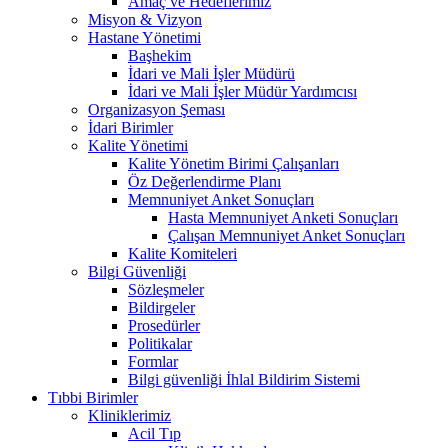
Amaç ve Hedeflerimiz
Misyon & Vizyon
Hastane Yönetimi
Başhekim
İdari ve Mali İşler Müdürü
İdari ve Mali İşler Müdür Yardımcısı
Organizasyon Şeması
İdari Birimler
Kalite Yönetimi
Kalite Yönetim Birimi Çalışanları
Öz Değerlendirme Planı
Memnuniyet Anket Sonuçları
Hasta Memnuniyet Anketi Sonuçları
Çalışan Memnuniyet Anket Sonuçları
Kalite Komiteleri
Bilgi Güvenliği
Sözleşmeler
Bildirgeler
Prosedürler
Politikalar
Formlar
Bilgi güvenliği İhlal Bildirim Sistemi
Tıbbi Birimler
Kliniklerimiz
Acil Tıp