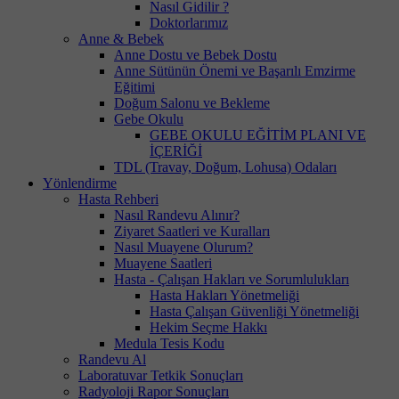
Nasıl Gidilir ?
Doktorlarımız
Anne & Bebek
Anne Dostu ve Bebek Dostu
Anne Sütünün Önemi ve Başarılı Emzirme
Eğitimi
Doğum Salonu ve Bekleme
Gebe Okulu
GEBE OKULU EĞİTİM PLANI VE
İÇERİĞİ
TDL (Travay, Doğum, Lohusa) Odaları
Yönlendirme
Hasta Rehberi
Nasıl Randevu Alınır?
Ziyaret Saatleri ve Kuralları
Nasıl Muayene Olurum?
Muayene Saatleri
Hasta - Çalışan Hakları ve Sorumlulukları
Hasta Hakları Yönetmeliği
Hasta Çalışan Güvenliği Yönetmeliği
Hekim Seçme Hakkı
Medula Tesis Kodu
Randevu Al
Laboratuvar Tetkik Sonuçları
Radyoloji Rapor Sonuçları