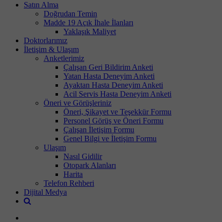
Satın Alma
Doğrudan Temin
Madde 19 Açık İhale İlanları
Yaklaşık Maliyet
Doktorlarımız
İletişim & Ulaşım
Anketlerimiz
Çalışan Geri Bildirim Anketi
Yatan Hasta Deneyim Anketi
Ayaktan Hasta Deneyim Anketi
Acil Servis Hasta Deneyim Anketi
Öneri ve Görüşleriniz
Öneri, Şikayet ve Teşekkür Formu
Personel Görüş ve Öneri Formu
Çalışan İletişim Formu
Genel Bilgi ve İletişim Formu
Ulaşım
Nasıl Gidilir
Otopark Alanları
Harita
Telefon Rehberi
Dijital Medya