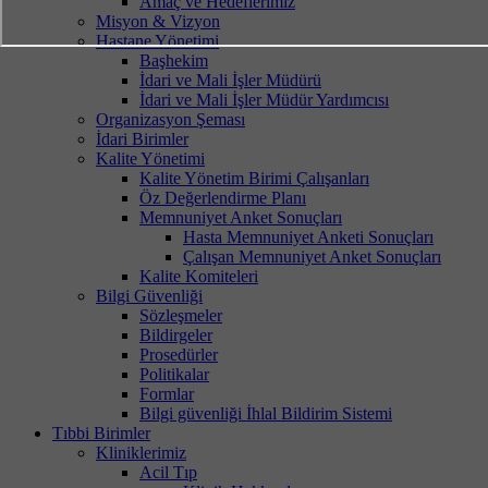
Amaç ve Hedeflerimiz
Misyon & Vizyon
Hastane Yönetimi
Başhekim
İdari ve Mali İşler Müdürü
İdari ve Mali İşler Müdür Yardımcısı
Organizasyon Şeması
İdari Birimler
Kalite Yönetimi
Kalite Yönetim Birimi Çalışanları
Öz Değerlendirme Planı
Memnuniyet Anket Sonuçları
Hasta Memnuniyet Anketi Sonuçları
Çalışan Memnuniyet Anket Sonuçları
Kalite Komiteleri
Bilgi Güvenliği
Sözleşmeler
Bildirgeler
Prosedürler
Politikalar
Formlar
Bilgi güvenliği İhlal Bildirim Sistemi
Tıbbi Birimler
Kliniklerimiz
Acil Tıp