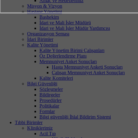
Amaç ve Hedeflerimiz
Misyon & Vizyon
Hastane Yönetimi
Başhekim
İdari ve Mali İşler Müdürü
İdari ve Mali İşler Müdür Yardımcısı
Organizasyon Şeması
İdari Birimler
Kalite Yönetimi
Kalite Yönetim Birimi Çalışanları
Öz Değerlendirme Planı
Memnuniyet Anket Sonuçları
Hasta Memnuniyet Anketi Sonuçları
Çalışan Memnuniyet Anket Sonuçları
Kalite Komiteleri
Bilgi Güvenliği
Sözleşmeler
Bildirgeler
Prosedürler
Politikalar
Formlar
Bilgi güvenliği İhlal Bildirim Sistemi
Tıbbi Birimler
Kliniklerimiz
Acil Tıp