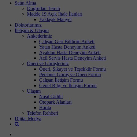
Satın Alma
Doğrudan Temin
Madde 19 Açık İhale İlanları
Yaklaşık Maliyet
Doktorlarımız
İletişim & Ulaşım
Anketlerimiz
Çalışan Geri Bildirim Anketi
Yatan Hasta Deneyim Anketi
Ayaktan Hasta Deneyim Anketi
Acil Servis Hasta Deneyim Anketi
Öneri ve Görüşleriniz
Öneri, Şikayet ve Teşekkür Formu
Personel Görüş ve Öneri Formu
Çalışan İletişim Formu
Genel Bilgi ve İletişim Formu
Ulaşım
Nasıl Gidilir
Otopark Alanları
Harita
Telefon Rehberi
Dijital Medya