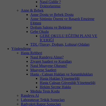
Nasıl Gidilir ?
Doktorlarımız
Anne & Bebek
Anne Dostu ve Bebek Dostu
Anne Sütünün Önemi ve Başarılı Emzirme
Eğitimi
Doğum Salonu ve Bekleme
Gebe Okulu
GEBE OKULU EĞİTİM PLANI VE
İÇERİĞİ
TDL (Travay, Doğum, Lohusa) Odaları
Yönlendirme
Hasta Rehberi
Nasıl Randevu Alınır?
Ziyaret Saatleri ve Kuralları
Nasıl Muayene Olurum?
Muayene Saatleri
Hasta - Çalışan Hakları ve Sorumlulukları
Hasta Hakları Yönetmeliği
Hasta Çalışan Güvenliği Yönetmeliği
Hekim Seçme Hakkı
Medula Tesis Kodu
Randevu Al
Laboratuvar Tetkik Sonuçları
Radyoloji Rapor Sonuçları