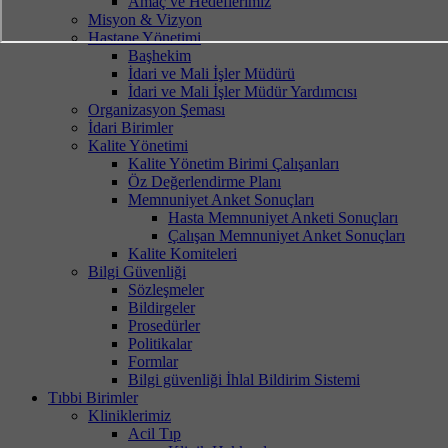
Amaç ve Hedeflerimiz
Misyon & Vizyon
Hastane Yönetimi
Başhekim
İdari ve Mali İşler Müdürü
İdari ve Mali İşler Müdür Yardımcısı
Organizasyon Şeması
İdari Birimler
Kalite Yönetimi
Kalite Yönetim Birimi Çalışanları
Öz Değerlendirme Planı
Memnuniyet Anket Sonuçları
Hasta Memnuniyet Anketi Sonuçları
Çalışan Memnuniyet Anket Sonuçları
Kalite Komiteleri
Bilgi Güvenliği
Sözleşmeler
Bildirgeler
Prosedürler
Politikalar
Formlar
Bilgi güvenliği İhlal Bildirim Sistemi
Tıbbi Birimler
Kliniklerimiz
Acil Tıp