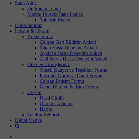
Satın Alma
Doğrudan Temin
Madde 19 Açık İhale İlanları
Yaklaşık Maliyet
Doktorlarımız
İletişim & Ulaşım
Anketlerimiz
Çalışan Geri Bildirim Anketi
Yatan Hasta Deneyim Anketi
Ayaktan Hasta Deneyim Anketi
Acil Servis Hasta Deneyim Anketi
Öneri ve Görüşleriniz
Öneri, Şikayet ve Teşekkür Formu
Personel Görüş ve Öneri Formu
Çalışan İletişim Formu
Genel Bilgi ve İletişim Formu
Ulaşım
Nasıl Gidilir
Otopark Alanları
Harita
Telefon Rehberi
Dijital Medya