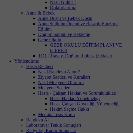
Nasıl Gidilir ?
Doktorlarımız
Anne & Bebek
Anne Dostu ve Bebek Dostu
Anne Sütünün Önemi ve Başarılı Emzirme
Eğitimi
Doğum Salonu ve Bekleme
Gebe Okulu
GEBE OKULU EĞİTİM PLANI VE
İÇERİĞİ
TDL (Travay, Doğum, Lohusa) Odaları
Yönlendirme
Hasta Rehberi
Nasıl Randevu Alınır?
Ziyaret Saatleri ve Kuralları
Nasıl Muayene Olurum?
Muayene Saatleri
Hasta - Çalışan Hakları ve Sorumlulukları
Hasta Hakları Yönetmeliği
Hasta Çalışan Güvenliği Yönetmeliği
Hekim Seçme Hakkı
Medula Tesis Kodu
Randevu Al
Laboratuvar Tetkik Sonuçları
Radyoloji Rapor Sonuçları